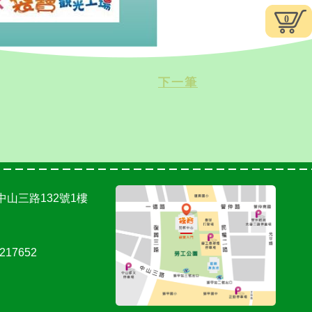
0
下一筆
中山三路132號1樓
217652