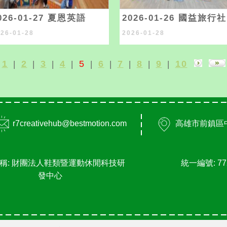
026-01-27 夏恩英語
2026-01-26 國益旅行社
026-01-28
2026-01-28
1
2
3
4
5
6
7
8
9
10
|
|
|
|
|
|
|
|
|
r7creativehub@bestmotion.com
高雄市
前鎮區
稱: 財團法人鞋類暨運動休閒科技研
統一編號: 77
發中心